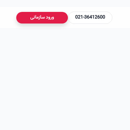
021-36412600
ورود سازمانی