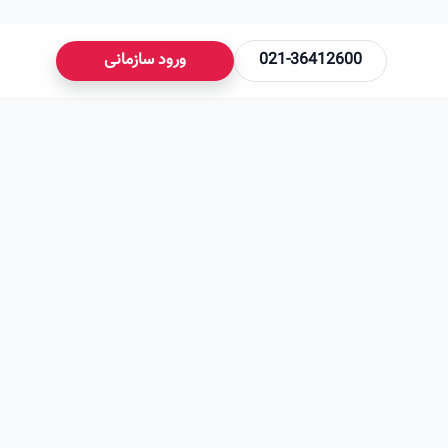
021-36412600
ورود سازمانی