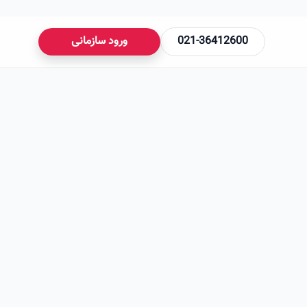
021-36412600
ورود سازمانی