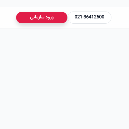
021-36412600
ورود سازمانی