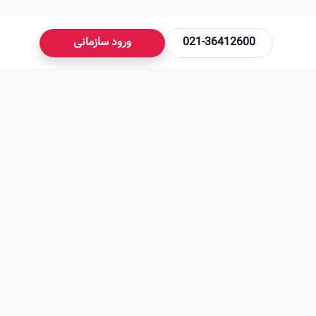
021-36412600
ورود سازمانی