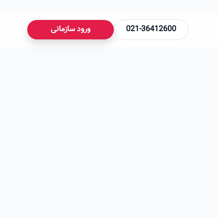
021-36412600
ورود سازمانی