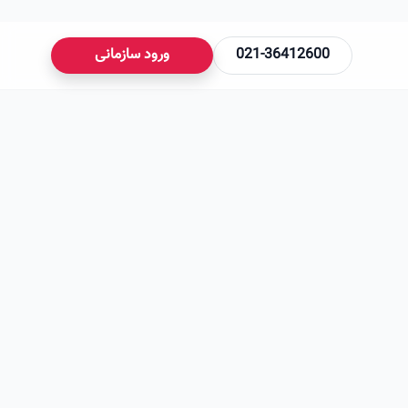
021-36412600
ورود سازمانی