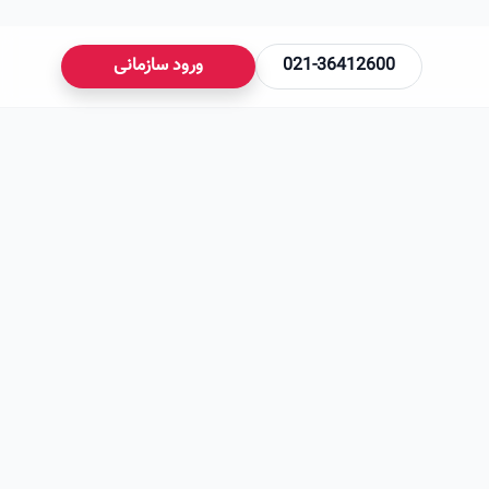
021-36412600
ورود سازمانی
می‌شود