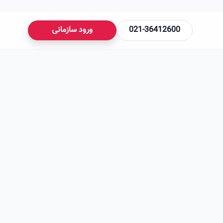
021-36412600
ورود سازمانی
می‌شود