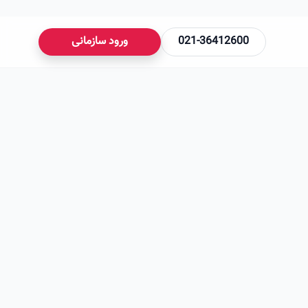
021-36412600
ورود سازمانی
می‌شود