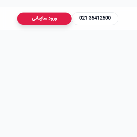
021-36412600
ورود سازمانی
می‌شود