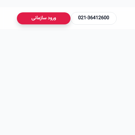
021-36412600
ورود سازمانی