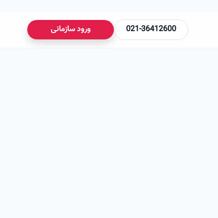
021-36412600
ورود سازمانی
می‌شود