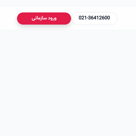
021-36412600
ورود سازمانی
می‌شود