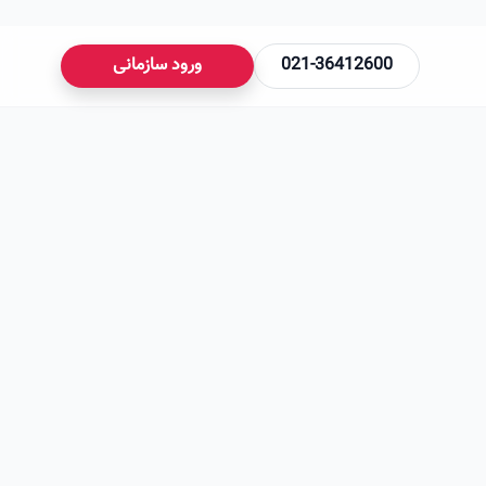
021-36412600
ورود سازمانی
می‌شود