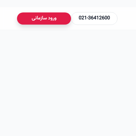
021-36412600
ورود سازمانی
می‌شود