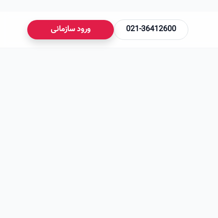
021-36412600
ورود سازمانی
می‌شود