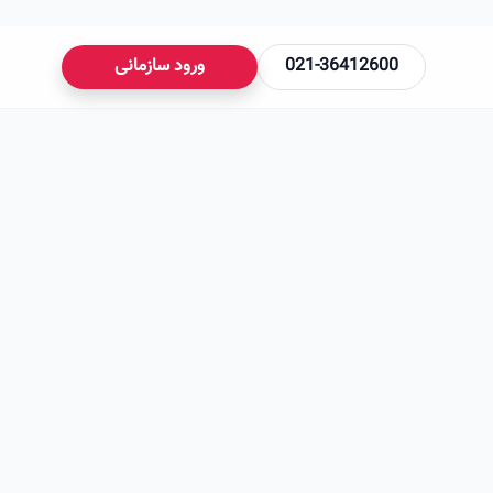
021-36412600
ورود سازمانی
می‌شود