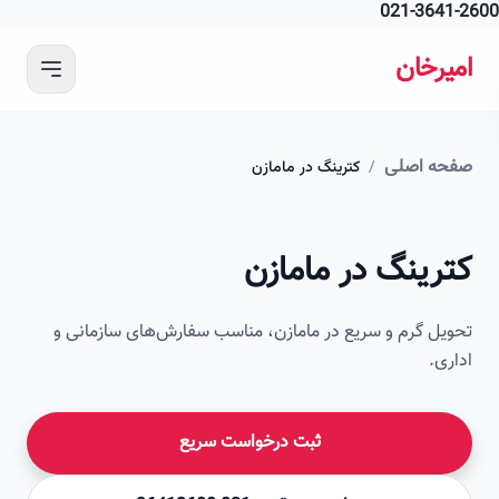
021-364
 محتوای اصلی
رخان
ه اصلی
/
کترینگ در مامازن
امیرخان
رینگ در مامازن
صویر این صفحه به زودی اضافه می‌شود
ل گرم و سریع در مامازن، مناسب سفارش‌های سازمانی و
ی.
ثبت درخواست سریع