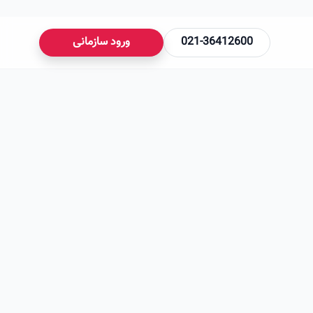
021-36412600
ورود سازمانی
می‌شود