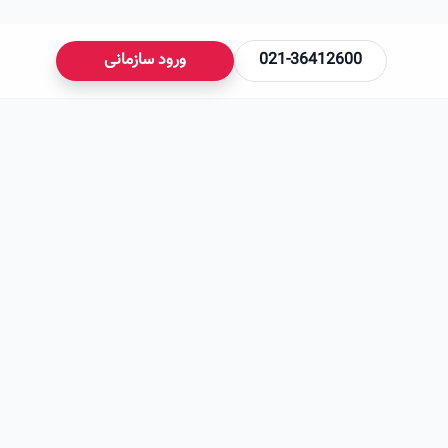
021-36412600
ورود سازمانی
می‌شود