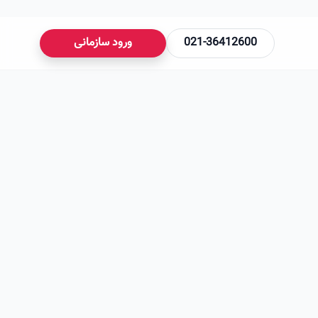
021-36412600
ورود سازمانی
می‌شود