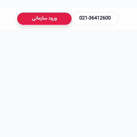
021-36412600
ورود سازمانی
می‌شود