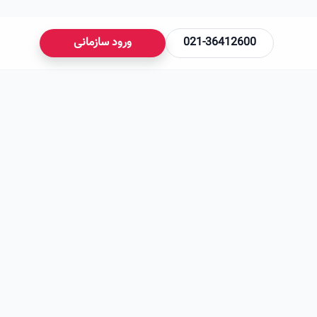
021-36412600
ورود سازمانی
می‌شود