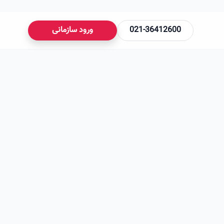
021-36412600
ورود سازمانی
می‌شود