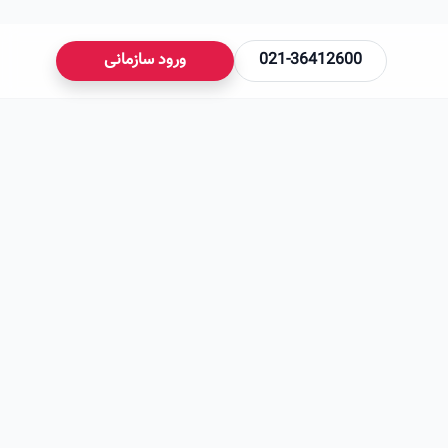
021-36412600
ورود سازمانی
می‌شود