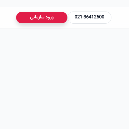
021-36412600
ورود سازمانی