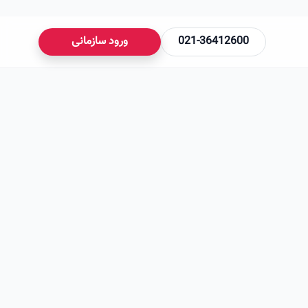
021-36412600
ورود سازمانی
می‌شود