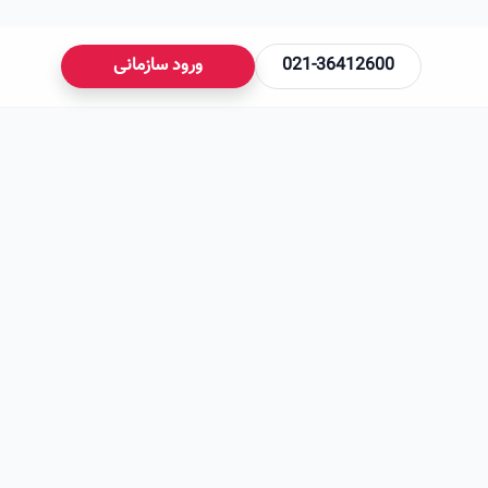
021-36412600
ورود سازمانی
می‌شود