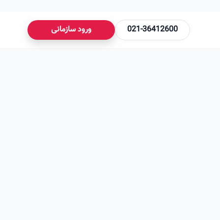
021-36412600
ورود سازمانی