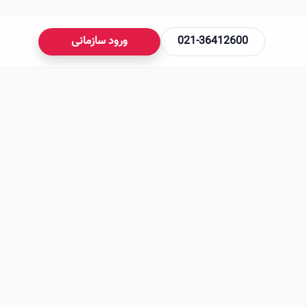
021-36412600
ورود سازمانی
می‌شود