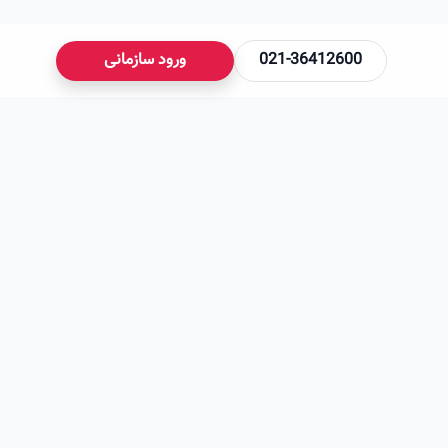
021-36412600
ورود سازمانی
می‌شود